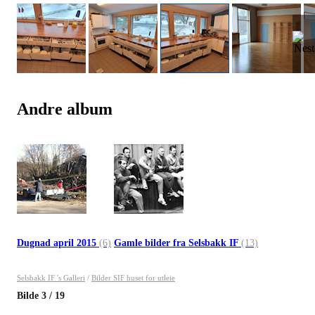
Andre album
Dugnad april 2015
(6)
Gamle bilder fra Selsbakk IF
(13)
Selsbakk IF 's Galleri
/
Bilder SIF huset for utleie
Bilde
3
/
19