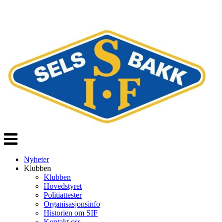
Veksle
navigasjon
Nyheter
Klubben
Klubben
Hovedstyret
Politiattester
Organisasjonsinfo
Historien om SIF
Kontakt oss