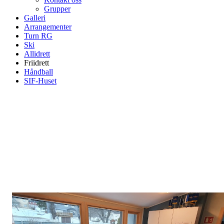
Grupper
Galleri
Arrangementer
Turn RG
Ski
Allidrett
Friidrett
Håndball
SIF-Huset