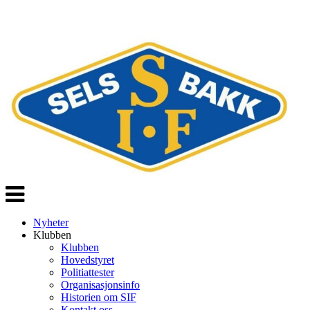
Veksle
navigasjon
Nyheter
Klubben
Klubben
Hovedstyret
Politiattester
Organisasjonsinfo
Historien om SIF
Kontakt oss