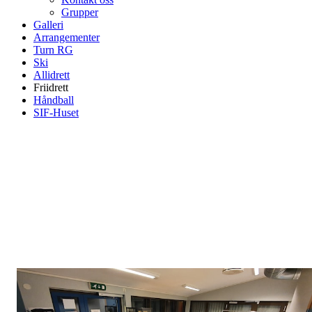
Grupper
Galleri
Arrangementer
Turn RG
Ski
Allidrett
Friidrett
Håndball
SIF-Huset