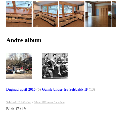
Andre album
Dugnad april 2015
(6)
Gamle bilder fra Selsbakk IF
(13)
Selsbakk IF 's Galleri
/
Bilder SIF huset for utleie
Bilde
17
/
19