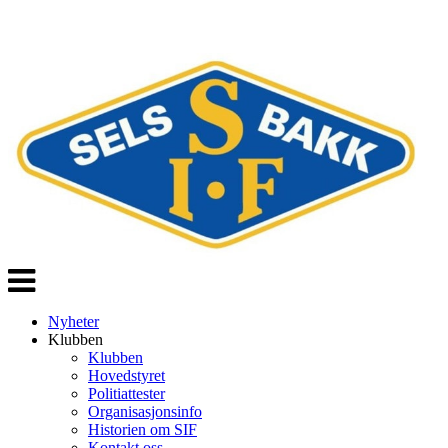
Veksle
navigasjon
Nyheter
Klubben
Klubben
Hovedstyret
Politiattester
Organisasjonsinfo
Historien om SIF
Kontakt oss