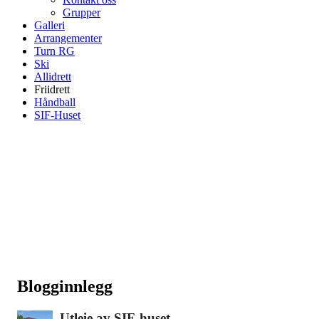
Grupper
Galleri
Arrangementer
Turn RG
Ski
Allidrett
Friidrett
Håndball
SIF-Huset
Blogginnlegg
Utleie av SIF-huset