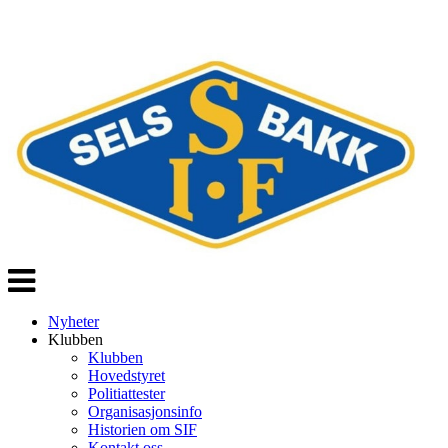
Veksle
navigasjon
Nyheter
Klubben
Klubben
Hovedstyret
Politiattester
Organisasjonsinfo
Historien om SIF
Kontakt oss