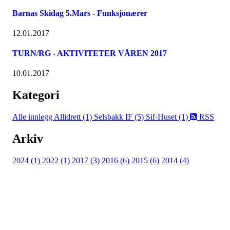
Barnas Skidag 5.Mars - Funksjonærer
12.01.2017
TURN/RG - AKTIVITETER VÅREN 2017
10.01.2017
Kategori
Alle innlegg
Allidrett (1)
Selsbakk IF (5)
Sif-Huset (1)
RSS
Arkiv
2024 (1)
2022 (1)
2017 (3)
2016 (6)
2015 (6)
2014 (4)