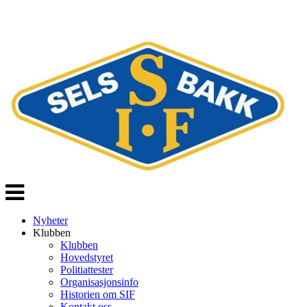
Veksle
navigasjon
Nyheter
Klubben
Klubben
Hovedstyret
Politiattester
Organisasjonsinfo
Historien om SIF
Kontakt oss