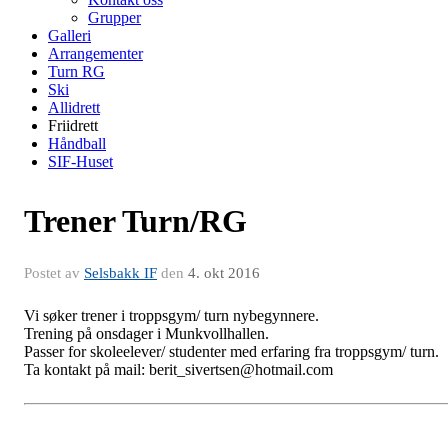
Grupper
Galleri
Arrangementer
Turn RG
Ski
Allidrett
Friidrett
Håndball
SIF-Huset
Trener Turn/RG
Postet av
Selsbakk IF
den
4. okt 2016
Vi søker trener i troppsgym/ turn nybegynnere.
Trening på onsdager i Munkvollhallen.
Passer for skoleelever/ studenter med erfaring fra troppsgym/ turn.
Ta kontakt på mail: berit_sivertsen@hotmail.com